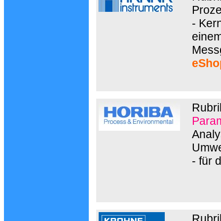
Proze
- Ker
einem
Messg
eSho
Rubri
Param
Analy
Umwe
- für
Rubri