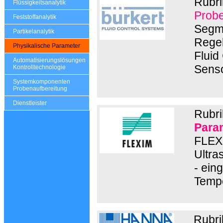
Rubri
Flüssigkeitsanalytik
Probe
Feststoffanalytik
Segme
Partikelanalytik
Regel
Physikalische Parameter
Fluid
Automatisierungslösungen
Senso
Kontrolltechnologie
Systemkomponenten
Probenaufbereitung
Dienstleister
Rubri
Para
FLEXI
Ultra
- ein
Tempe
Rubri