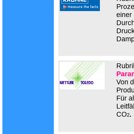
Proze
einer
Durch
Druck
Damp
Rubri
Para
Von d
Produ
Für a
Leitfä
CO
.
2