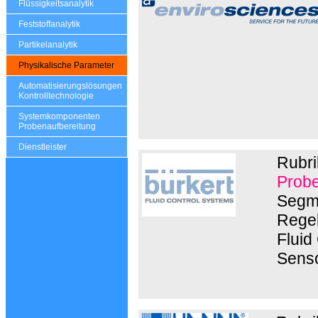
Flüssigkeitsanalytik
Feststoffanalytik
Partikelanalytik
Physikalische Parameter
Automatisierungslösungen
Kontrolltechnologie
Systemkomponenten
Probenaufbereitung
Dienstleister
Rubri
Probe
Segme
Regel
Fluid
Senso