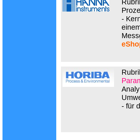
Rubri
Proze
- Ker
einem
Messg
eSho
Rubri
Param
Analy
Umwe
- für