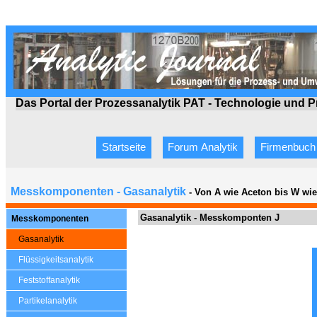
Das Portal der Prozessanalytik PAT - Technologie
und P
Startseite
Forum Analytik
Firmenbuch
Messkomponenten - Gasanalytik
- Von A wie Aceton bis W wi
Gasanalytik -
Messkomponten
J
Messkomponenten
Gasanalytik
Flüssigkeitsanalytik
Feststoffanalytik
Partikelanalytik