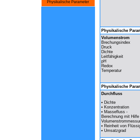
Physikalische Parameter
Physikalische Para
Volumenstrom
Brechungsindex
Druck
Dichte
Leitfähigkeit
pH
Redox
Temperatur
Physikalische Para
Durchfluss
• Dichte
• Konzentration
• Massefluss -
Berechnung mit Hilfe
Volumenstrommessu
• Reinheit von Flüssi
• Umsatzgrad