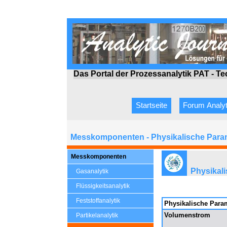
Das Portal der Prozessanalytik PAT - T
Startseite
Forum Analyt
Messkomponenten - Physikalische Para
Messkomponenten
Physikal
Gasanalytik
Flüssigkeitsanalytik
Feststoffanalytik
Physikalische Para
Volumenstrom
Partikelanalytik