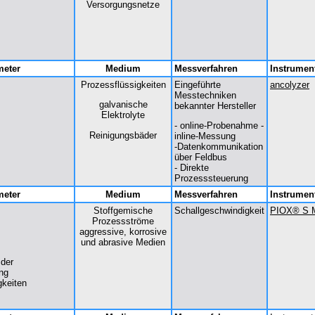
Versorgungsnetze
meter
Medium
Messverfahren
Instrumen
Prozessflüssigkeiten
Eingeführte
ancolyzer
Messtechniken
galvanische
bekannter Hersteller
Elektrolyte
- online-Probenahme -
Reinigungsbäder
inline-Messung
-Datenkommunikation
über Feldbus
- Direkte
Prozesssteuerung
meter
Medium
Messverfahren
Instrumen
Stoffgemische
Schallgeschwindigkeit
PIOX® S 
Prozessströme
aggressive, korrosive
und abrasive Medien
 der
ng
gkeiten