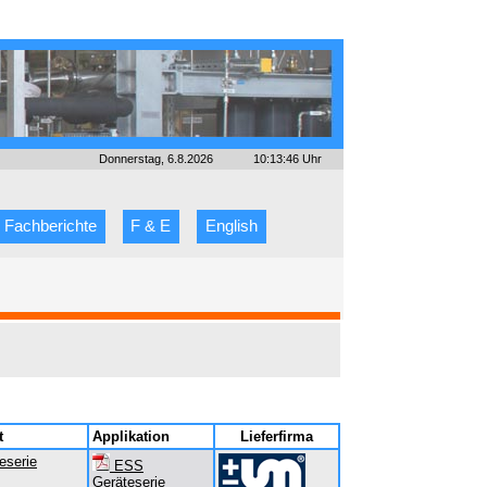
Donnerstag, 6.8.2026
10:13:46 Uhr
Fachberichte
F & E
English
t
Applikation
Lieferfirma
eserie
ESS
Geräteserie