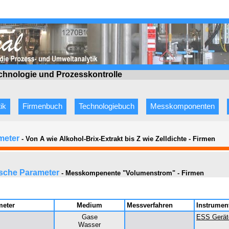
echnologie
und Prozesskontrolle
ik
Firmenbuch
Technologiebuch
Messkomponenten
meter
- Von A wie Alkohol-Brix-Extrakt bis Z wie Zelldichte
-
Firmen
ische Parameter
-
Messkompenente "
Volumenstrom
"
- Firmen
meter
Medium
Messverfahren
Instrumen
Gase
ESS Gerät
Wasser