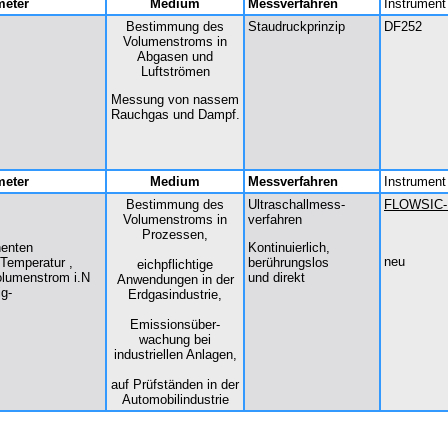
meter
Medium
Messverfahren
Instrument
Bestimmung des
Staudruckprinzip
DF252
Volumenstroms in
Abgasen und
Luftströmen
Messung von nassem
Rauchgas und Dampf.
meter
Medium
Messverfahren
Instrument
Bestimmung des
Ultraschallmess-
FLOWSIC-P
Volumenstroms in
verfahren
Prozessen,
enten
Kontinuierlich,
neu
Temperatur ,
berührungs­los­
eichpflichtige
olumenstrom i.N
und direkt
Anwendungen in der
g-
Erdgasindustrie,
Emissionsüber-
wachung bei
industriellen Anlagen,
auf Prüfständen in der
Automobilindustrie