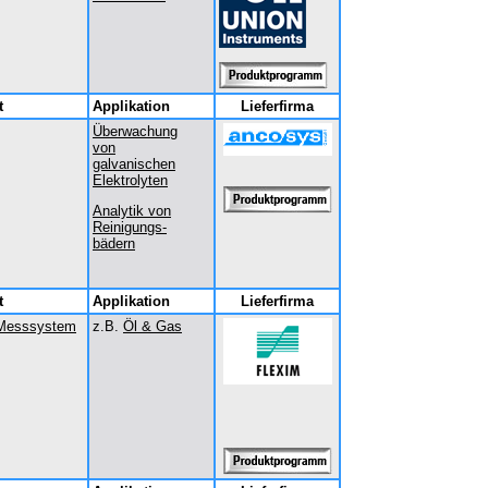
t
Applikation
Lieferfirma
Überwachung
von
galvanischen
Elektrolyten
Analytik von
Reinigungs-
bädern
t
Applikation
Lieferfirma
Messsystem
z.B.
Öl & Gas