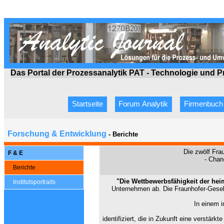
Das Portal der Prozessanalytik PAT - Technologie
und P
Startseite
Forum Analytik
Firmenbuch
Forschung & Entwicklung
- Berichte
Die zwölf Fra
F & E
- Chan
Berichte
"Die Wettbewerbsfähigkeit der hei
Institutsportraits
Unternehmen ab. Die Fraunhofer-Gesells
In einem i
identifiziert, die in Zukunft eine verst