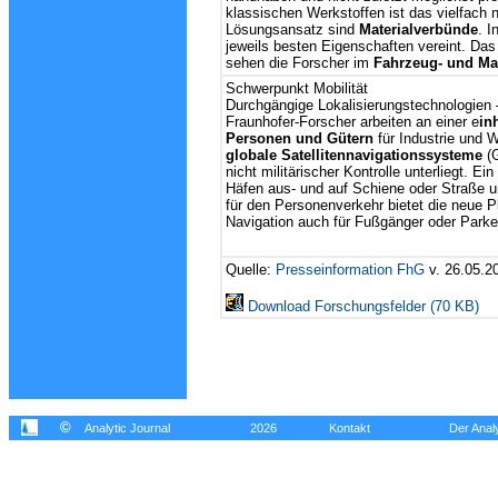
klassischen Werkstoffen ist das vielfach
Lösungsansatz sind
Materialverbünde
. 
jeweils besten Eigenschaften vereint. Das
sehen die Forscher im
Fahrzeug- und Ma
Schwerpunkt Mobilität
Durchgängige Lokalisierungstechnologien
Fraunhofer-Forscher arbeiten an einer e
in
Personen und Gütern
für Industrie und W
globale Satellitennavigationssysteme
(
nicht militärischer Kontrolle unterliegt. Ei
Häfen aus- und auf Schiene oder Straße 
für den Personenverkehr bietet die neue Pl
Navigation auch für Fußgänger oder Parke
Quelle:
Presseinformation FhG
v. 26.05.2
Download Forschungsfelder (70 KB)
©
Analytic Journal
2026
Kontakt
Der Analy