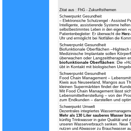
Zitat aus : FhG - Zukunftsthemen
Schwerpunkt Gesundheit
–
Elektronsiche Schutzengel
- Assisted Pe
Intelligente, assistierende Systeme helfen
selbstbestimmtes Leben in den eigenen »vi
Patientenbegleiter: Er überwacht die
Herz-
Uhr und ermöglicht bei Notfällen die Kom
Schwerpunkt Gesundheit
Biofunktionale Oberflächen
–Hightech m
Medizinische Implantate sollen Körperfu
überwachen oder Langzeittherapien erl
biofunktionale Oberflächen
: Die »H
übt in Kontakt mit biologischen Umge
Schwerpunkt Gesundheit
Food Chain Management
– Lebensmitt
Kiwis aus Neuseeland, Mangos aus Thai
kleinen Supermärkten findet der Kunde
Mit Food Chain Management lässt sich
Lebensmittelherstellung – von der Pro
zum Endkunden – darstellen und optim
Schwerpunkt Umwelt
Dezentrales integriertes Wassermanagem
Mehr als 130 Liter sauberes Wasser bra
künftig Trinkwasser in guter Qualität und 
unseren Wasserverbrauch senken. Neue T
nutzen und Abwasser zu Brauchwasser auf