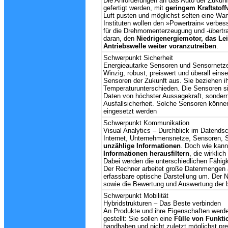
Die Anforderungen an das Auto der Zukun
gefertigt werden, mit
geringem Kraftstoff
Luft pusten und möglichst selten eine War
Instituten wollen den »Powertrain« verbe
für die Drehmomenterzeugung und -übertr
daran, den
Niedrigenergiemotor, das Lei
Antriebswelle weiter voranzutreiben
.
Schwerpunkt Sicherheit
Energieautarke Sensoren und Sensornetz
Winzig, robust, preiswert und überall eins
Sensoren der Zukunft aus. Sie beziehen i
Temperaturunterschieden. Die Sensoren sin
Daten von höchster Aussagekraft, sondern
Ausfallsicherheit. Solche Sensoren könne
eingesetzt werden
Schwerpunkt Kommunikation
Visual Analytics
– Durchblick im Datends
Internet, Unternehmensnetze, Sensoren, S
unzählige Informationen
. Doch wie kan
Informationen herausfiltern
, die wirklich
Dabei werden die unterschiedlichen Fähig
Der Rechner arbeitet große Datenmengen 
erfassbare optische Darstellung um. Der 
sowie die Bewertung und Auswertung der b
Schwerpunkt Mobilität
Hybridstrukturen
– Das Beste verbinden
An Produkte und ihre Eigenschaften werd
gestellt: Sie sollen eine
Fülle von Funkti
handhaben und nicht zuletzt möglichst pre