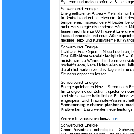
Systeme und melden sofort z. B. Leckagen
Schwerpunkt Energie
Energieeffizienter Altbau
– Mehr als nur F
In Deutschland entfällt etwa ein Drittel 
temperieren. Insbesondere Altbauten benöt
mehr Heizenergie als moderne Häuser. Mi
lassen sich bis zu 80 Prozent Energie 
Fassadenmodule und neue Wärmespeicher 
flächige Heiz- und Kühlsysteme für Wän
Schwerpunkt Energie
Licht aus Festkörpern
– Neue Leuchten, h
Eine
Glühbirne wandelt lediglich 5 – 10
meiste wird zu Wärme. Ein Team von sieben
hocheffiziente, kalte Lichtquellen aus Halb
die ähnlich wirken wie das Tageslicht und
Situation anpassen lassen.
Schwerpunkt Energie
Energiespeicher im Netz
– Strom nach Be
Im Energiemix der Zukunft spielen
erneue
sind sie schwerer kalkulierbar. Es hängt v
eingespeist wird. Fraunhofer-Wissenschaft
Sonnenenergie ebenso planbar zu mac
Kraftwerken. Dazu werden neue leistungsf
Weitere Informationen hierzu
hier
Schwerpunkt Energie
Green Powertrain Technologies
– Schwung