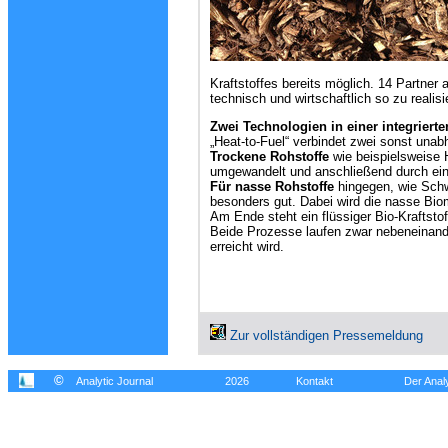
Kraftstoffes bereits möglich. 14 Partner 
technisch und wirtschaftlich so zu reali
Zwei Technologien in einer integriert
„Heat-to-Fuel“ verbindet zwei sonst unabh
Trockene Rohstoffe
wie beispielsweise 
umgewandelt und anschließend durch ein
Für nasse Rohstoffe
hingegen, wie Schw
besonders gut. Dabei wird die nasse Bio
Am Ende steht ein flüssiger Bio-Kraftsto
Beide Prozesse laufen zwar nebeneinand
erreicht wird.
Zur vollständigen Pressemeldung
©
Analytic Journal
2026
Kontakt
Der Analy