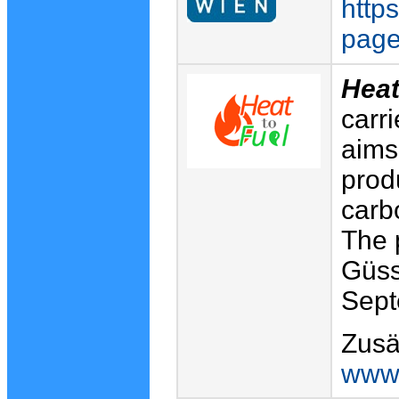
http
pag
Heat
carr
aims 
prod
carbo
The p
Güss
Sept
Zusä
www.