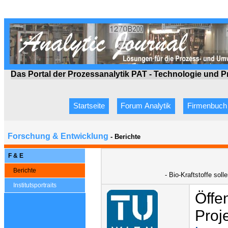
Das Portal der Prozessanalytik PAT - Technologie
und P
Startseite
Forum Analytik
Firmenbuch
Forschung & Entwicklung
- Berichte
F & E
Berichte
- Bio-Kraftstoffe sol
Institutsportraits
Öffe
Proj