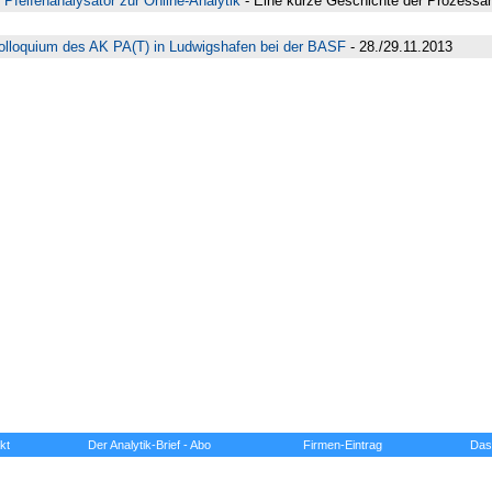
Pfeifenanalysator zur Online-Analytik
- Eine kurze Geschichte der Prozessa
Kolloquium des AK PA(T) in Ludwigshafen bei der BASF
- 28./29.11.2013
kt
Der Analytik-Brief - Abo
Firmen-Eintrag
Das 