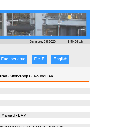
Samstag, 8.8.2026
9:50:04 Uhr
Fachberichte
F & E
English
inaren / Workshops / Kolloquien
. Maiwald - BAM