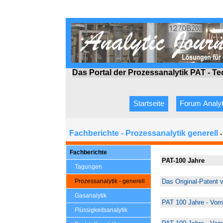
Das Portal der Prozessanalytik PAT - T
Startseite
Forum Analyt
Fachberichte - Prozessanalytik generell
Fachberichte
PAT-100 Jahre
Tagungen
Prozessanalytik - generell
Das Original-Patent 
Gasanalytik
PAT 100 Jahre - Vom 
Flüssigkeitsanalytik