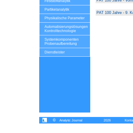
PAT 100 Jahre - Vom 
Feststoffanalytik
Partikelanalytik
PAT 100 Jahre - 9. 
Physikalische Parameter
Automatisierungslösungen
Kontrolltechnologie
Systemkomponenten
Probenaufbereitung
Dienstleister
©
Analytic Journal
2026
Konta