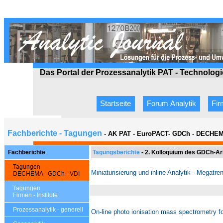
Das Portal der Prozessanalytik PAT - Technolog
Startseite
Forum Analytik
Fi
Fachberichte - Tagungen
- AK PAT - EuroPACT- GDCh - DECHEM
Fachberichte
Tagungsberichte
-
2. Kolloquium des GDCh-Ar
Tagungen
Miniaturisierung und inline Analytik - Megatre
DECHEMA - GDCh - VDI
Tagungen
Firmen - Institute
Prozessanalytik - generell
On-line photo ionisation mass spectrometry f