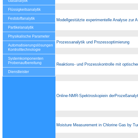
Gasanalytik
Flüssigkeitsanalytik
Feststoffanalytik
Modellgestützte experimentelle Analyse zur 
Partikelanalytik
Physikalische Parameter
Prozessanalytik und Prozessoptimierung
Automatisierungslösungen
Kontrolltechnologie
Systemkomponenten
Probenaufbereitung
Reaktions- und Prozesskontrolle mit optische
Dienstleister
Online-NMR-Spektroskopiein derProzeßanalyt
Moisture Measurement in Chlorine Gas by Tu