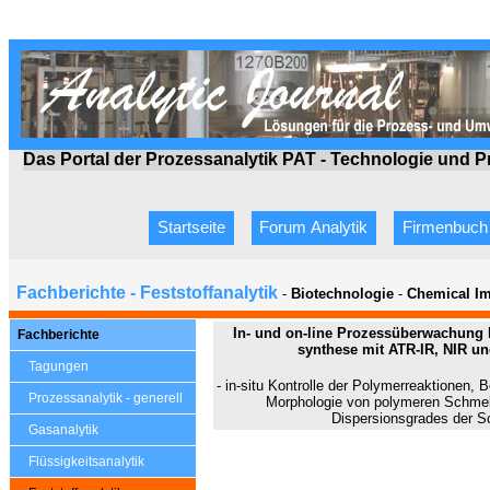
Das Portal der Prozessanalytik PAT - Technologie
und P
Startseite
Forum Analytik
Firmenbuch
Fachberichte - Feststoffanalytik
-
Biotechnologie
-
Chemical Ima
In- und on-line Prozessüberwachung 
Fachberichte
synthese mit ATR-IR, NIR 
Tagungen
- in-situ
Kontrolle der Polymerreaktionen
Prozessanalytik - generell
Morphologie von polymeren Schm
Dispersionsgrades der Sc
Gasanalytik
Flüssigkeitsanalytik