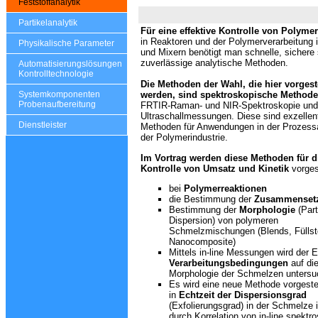
Feststoffanalytik
Partikelanalytik
Für eine effektive Kontrolle von Polyme
in Reaktoren und der Polymerverarbeitung 
Physikalische Parameter
und Mixern benötigt man schnelle, sichere 
zuverlässige analytische Methoden.
Automatisierungslösungen
Kontrolltechnologie
Die Methoden der Wahl, die hier vorgeste
Systemkomponenten
werden, sind spektroskopische Method
Probenaufbereitung
FRTIR-Raman- und NIR-Spektroskopie und
Ultraschallmessungen. Diese sind exzellen
Dienstleister
Methoden für Anwendungen in der Prozessa
der Polymerindustrie.
Im Vortrag werden diese
Methoden für di
Kontrolle von Umsatz und Kinetik
vorgest
bei
Polymerreaktionen
die Bestimmung der
Zusammenset
Bestimmung der
Morphologie
(Part
Dispersion) von polymeren
Schmelzmischungen (Blends, Füllst
Nanocomposite)
Mittels in-line Messungen wird der E
Verarbeitungsbedingungen
auf di
Morphologie der Schmelzen untersu
Es wird eine neue Methode vorgestel
in
Echtzeit der Dispersionsgrad
(Exfolierungsgrad) in der Schmelze 
durch Korrelation von in-line spektr