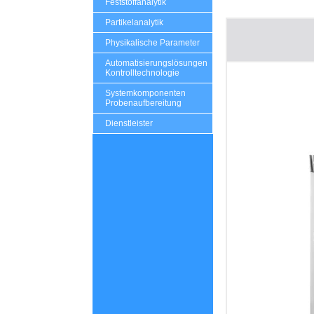
Feststoffanalytik
Partikelanalytik
Physikalische Parameter
Automatisierungslösungen
Kontrolltechnologie
Systemkomponenten
Probenaufbereitung
Dienstleister