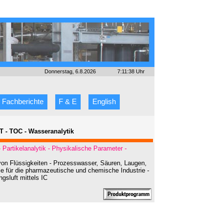
Donnerstag, 6.8.2026
7:11:38 Uhr
Fachberichte
F & E
English
AT - TOC - Wasseranalytik
- Partikelanalytik - Physikalische Parameter
-
 von Flüssigkeiten - Prozesswasser, Säuren, Laugen,
e für die pharmazeutische und chemische Industrie -
sluft mittels IC