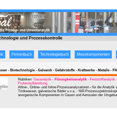
echnologie
und Prozesskontrolle
ik
Firmenbuch
Technologiebuch
Messkomponenten
sser - Biotechnologie - Galvanik - Gefahrstoffe - Kraftwerke - Metalle - P
Rubriken:
Gasanalytik -
Flüssigkeitsanalytik
- Feststoffanalytik
Probenaufbereitung
Atline-, Online- und Inline-Prozessanalysatoren
-
für die Analytik
Trinkwasser, galvanische Bäder u.v.a. - NIR-Prozessspektroskopi
anorganische Komponenten in Gasen und Aerosolen der Umgebung