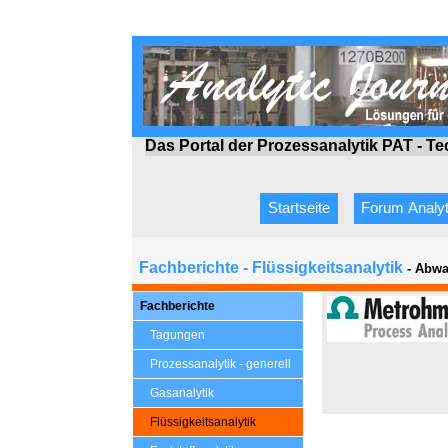
Das Portal der Prozessanalytik PAT - T
Startseite
Forum Analyt
Fachberichte - Flüssigkeitsanalytik
- Abwa
Fachberichte
Tagungen
Prozessanalytik - generell
Gasanalytik
Flüssigkeitsanalytik