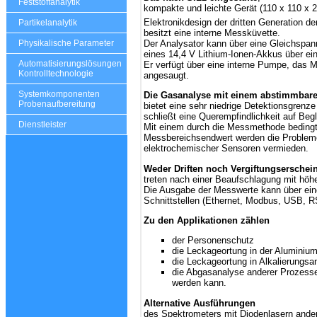
Feststoffanalytik
kompakte und leichte Gerät (110 x 110 x 
Elektronikdesign der dritten Generation d
Partikelanalytik
besitzt eine interne Messküvette.
Der Analysator kann über eine Gleichspann
Physikalische Parameter
eines 14,4 V Lithium-Ionen-Akkus über ei
Automatisierungslösungen
Er verfügt über eine interne Pumpe, das 
Kontrolltechnologie
angesaugt.
Systemkomponenten
Die Gasanalyse mit einem abstimmbare
Probenaufbereitung
bietet eine sehr niedrige
Detektionsgrenze
schließt eine Querempfindlichkeit auf Beg
Dienstleister
Mit einem durch die Messmethode bedingt
Messbereichsendwert werden die Probleme
elektrochemischer Sensoren vermieden.
Weder Driften noch Vergiftungsersche
treten nach einer Beaufschlagung mit höh
Die Ausgabe der Messwerte kann über eine
Schnittstellen (Ethernet, Modbus, USB, R
Zu den Applikationen
zählen
der Personenschutz
die Leckageortung in der Aluminium
die Leckageortung in Alkalierungsa
die Abgasanalyse anderer Prozesse,
werden kann.
Alternative Ausführungen
des Spektrometers mit Diodenlasern ander