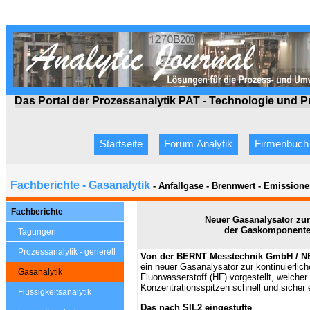
Das Portal der Prozessanalytik PAT - Technologie
und P
Startseite
Forum Analytik
Firmenbuch
Fachberichte - Gasanalytik
- Anfallgase - Brennwert - Emissione
Fachberichte
Neuer Gasanalysator zur
der Gaskomponent
Tagungen
Prozessanalytik - generell
Von der BERNT Messtechnik GmbH / N
ein neuer Gasanalysator zur kontinuierl
Gasanalytik
Fluorwasserstoff (HF) vorgestellt, welcher
Konzentrationsspitzen
schnell und sicher
Flüssigkeitsanalytik
Das nach SIL2 eingestufte
,