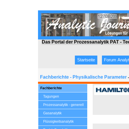
Das Portal der Prozessanalytik PAT - T
Startseite
Forum Analyt
Fachberichte - Physikalische Parameter
Fachberichte
Tagungen
Prozessanalytik - generell
Gasanalytik
Flüssigkeitsanalytik