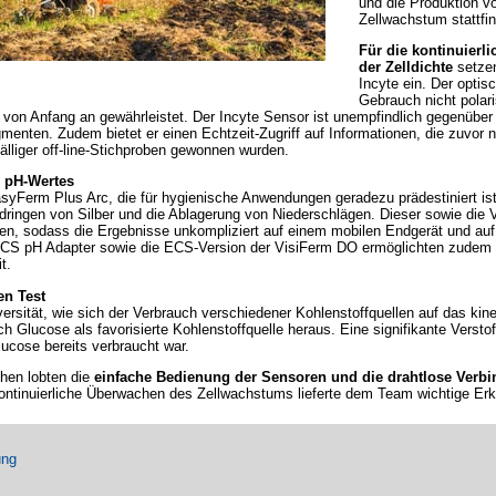
und die Produktion v
Zellwachstum stattfin
Für die kontinuierl
der Zelldichte
setzen
Incyte ein. Der opti
Gebrauch nicht polari
 von Anfang an gewährleistet. Der Incyte Sensor ist unempfindlich gegenübe
gmenten. Zudem bietet er einen Echtzeit-Zugriff auf Informationen, die zuvor 
älliger off-line-Stichproben gewonnen wurden.
 pH-Wertes
asyFerm Plus Arc, die für hygienische Anwendungen geradezu prädestiniert ist.
ndringen von Silber und die Ablagerung von Niederschlägen. Dieser sowie die 
rden, sodass die Ergebnisse unkompliziert auf einem mobilen Endgerät und au
CS pH Adapter sowie die ECS-Version der VisiFerm DO ermöglichten zudem ei
t.
en Test
versität, wie sich der Verbrauch verschiedener Kohlenstoffquellen auf das ki
sich Glucose als favorisierte Kohlenstoffquelle heraus. Eine signifikante Vers
lucose bereits verbraucht war.
chen lobten die
einfache Bedienung der Sensoren und die drahtlose Verbi
ontinuierliche Überwachen des Zellwachstums lieferte dem Team wichtige Erke
ung