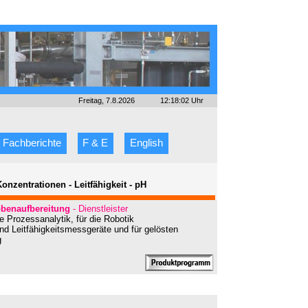
Freitag, 7.8.2026
12:18:02 Uhr
Fachberichte
F & E
English
Konzentrationen - Leitfähigkeit - pH
benaufbereitung
- Dienstleister
 Prozessanalytik, für die Robotik
nd Leitfähigkeitsmessgeräte und für gelösten
g