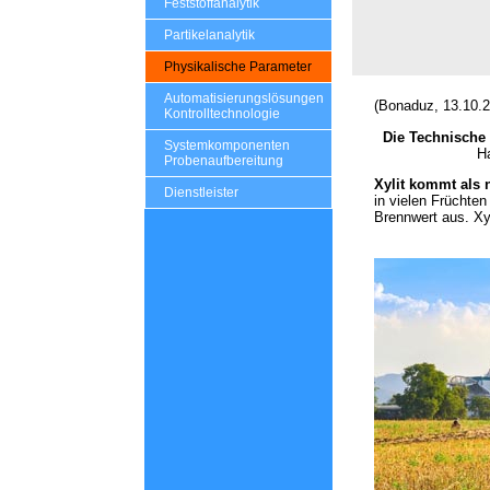
Feststoffanalytik
Partikelanalytik
Physikalische Parameter
Automatisierungslösungen
(Bonaduz, 13.10.2
Kontrolltechnologie
Die Technische 
Systemkomponenten
Ha
Probenaufbereitung
Xylit kommt als 
Dienstleister
in vielen Früchte
Brennwert aus. Xyl