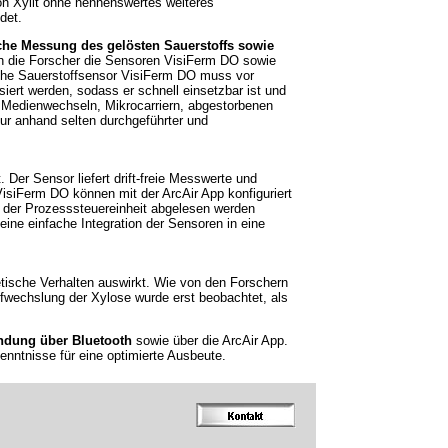
on Xylit ohne nennenswertes weiteres
det.
iche Messung des gelösten Sauerstoffs sowie
 die Forscher die Sensoren VisiFerm DO sowie
sche Sauerstoffsensor VisiFerm DO muss vor
siert werden, sodass er schnell einsetzbar ist und
r Medienwechseln, Mikrocarriern, abgestorbenen
nur anhand selten durchgeführter und
 Der Sensor liefert drift-freie Messwerte und
VisiFerm DO können mit der ArcAir App konfiguriert
f der Prozesssteuereinheit abgelesen werden
ne einfache Integration der Sensoren in eine
netische Verhalten auswirkt. Wie von den Forschern
toffwechslung der Xylose wurde erst beobachtet, als
ndung über Bluetooth
sowie über die ArcAir App.
nntnisse für eine optimierte Ausbeute.