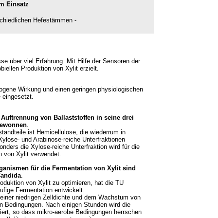
m Einsatz
rschiedlichen Hefestämmen -
se über viel Erfahrung. Mit Hilfe der Sensoren der
obiellen
Produktion von Xylit
erzielt.
iogene Wirkung und einen geringen physiologischen
 eingesetzt.
 Auftrennung von Ballaststoffen in seine drei
gewonnen
.
tandteile ist Hemicellulose, die wiederrum in
Xylose- und Arabinose-reiche Unterfraktionen
onders die Xylose-reiche Unterfraktion wird für die
n von Xylit verwendet.
ganismen für die Fermentation von Xylit sind
Candida
.
oduktion von Xylit zu optimieren, hat die TU
ufige Fermentation entwickelt.
t einer niedrigen Zelldichte und dem Wachstum von
n Bedingungen. Nach einigen Stunden wird die
ziert, so dass mikro-aerobe Bedingungen herrschen