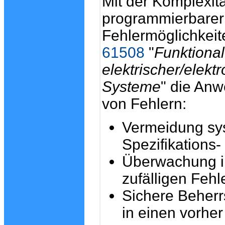
Mit der Komplexitä
programmierbarer S
Fehlermöglichkeit
61508
"
Funktional
elektrischer/elekt
Systeme
" die An
von Fehlern:
Vermeidung sys
Spezifikations
Überwachung i
zufälligen Fehl
Sichere Beher
in einen vorher