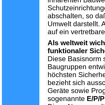
Schutzeinrichtunge
abschalten, so da
Umwelt darstellt. 
auf ein vertretbar
Als weltweit wic
funktionaler Sich
Diese Basisnorm s
Baugruppen entwi
höchsten Sicherh
bezieht sich aussc
Geräte sowie Pro
sogenannte
E/P/P