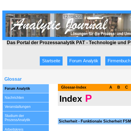
Das Portal der Prozessanalytik PAT - Technologie
und P
Startseite
Forum Analytik
Firmenbuch
Glossar
Glossar-Index
A
B
C
Forum Analytik
P
Index
Nachrichten
Veranstaltungen
Studium der
Prozess
A
nalytik
Sicherheit - Funktionale Sicherheit FSM 
Arbeitskreis