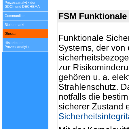
Prozessanalytik der
GDCh und DECHEMA
FSM
Funktionale
Communities
Stellenmarkt
Glossar
Funktionale Siche
Historie der
Systems, der von 
Prozessanalytik
sicherheitsbezoge
zur Risikominderu
gehören u. a. elek
Strahlenschutz. D
notfalls die best
sicherer Zustand 
Sicherheitsintegrit