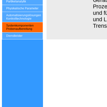
Partikelanalytik
Proze
Physikalische Parameter
und f
Automatisierungslösungen
und L
Kontrolltechnologie
Trens
Systemkomponenten
Probenaufbereitung
Dienstleister