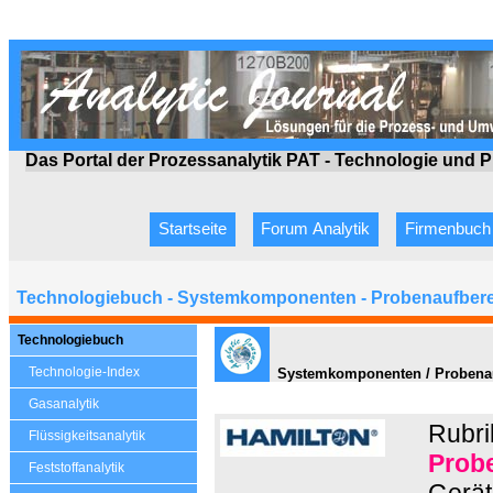
Das Portal der Prozessanalytik PAT - Technologie
und P
Startseite
Forum Analytik
Firmenbuch
Technologiebuch - Systemkomponenten - Probenaufbere
Technologiebuch
Technologie-Index
Systemkomponenten / Probenauf
Gasanalytik
Rubri
Flüssigkeitsanalytik
Prob
Feststoffanalytik
Gerät