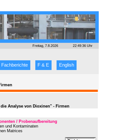
Freitag, 7.8.2026
22:49:36 Uhr
Fachberichte
F & E
English
Firmen
die Analyse von Dioxinen" - Firmen
nenten / Probenaufbereitung
nden und Kontaminaten
chen Matrices