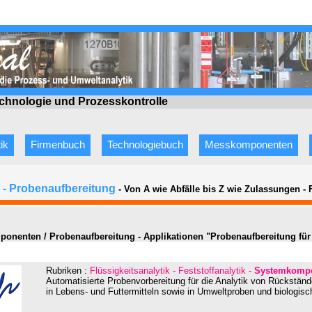
echnologie
und Prozesskontrolle
ik
Firmenbuch
Technologiebuch
Messkomponenten
- Probenaufbereitung
- Von A wie Abfälle bis Z wie Zulassungen
-
onenten / Probenaufbereitung - Applikationen "Probenaufbereitung für 
Rubriken :
Flüssigkeitsanalytik - Feststoffanalytik -
Systemkompo
Automatisierte Probenvorbereitung für die Analytik von Rückstä
in Lebens- und Futtermitteln sowie in Umweltproben und biologis