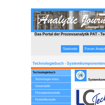
Das Portal der Prozessanalytik PAT - T
Startseite
Forum Analyt
Technologiebuch - Systemkomponenten 
Technologiebuch
Technologie-Index
Systemkomp
Gasanalytik
Flüssigkeitsanalytik
Feststoffanalytik