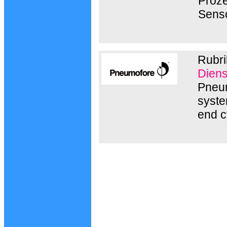
Proze
Senso
Rubri
Diens
Pneum
syste
end c