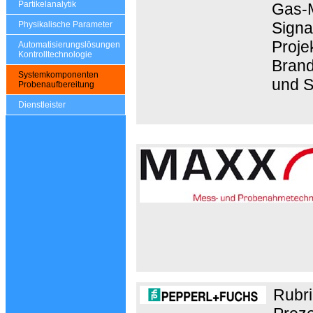
Partikelanalytik
Gas-M
Signa
Physikalische Parameter
Proje
Automatisierungslösungen
Kontrolltechnologie
Brand
Systemkomponenten
und 
Probenaufbereitung
Dienstleister
Rubri