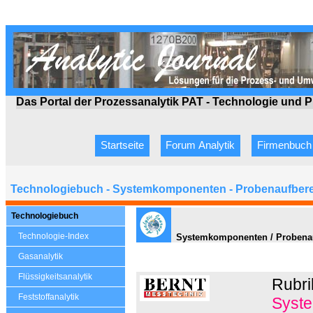
Das Portal der Prozessanalytik PAT - Technologie
und P
Startseite
Forum Analytik
Firmenbuch
Technologiebuch - Systemkomponenten - Probenaufbere
Technologiebuch
Technologie-Index
Systemkomponenten / Probenauf
Gasanalytik
Flüssigkeitsanalytik
Rubri
Feststoffanalytik
Syste