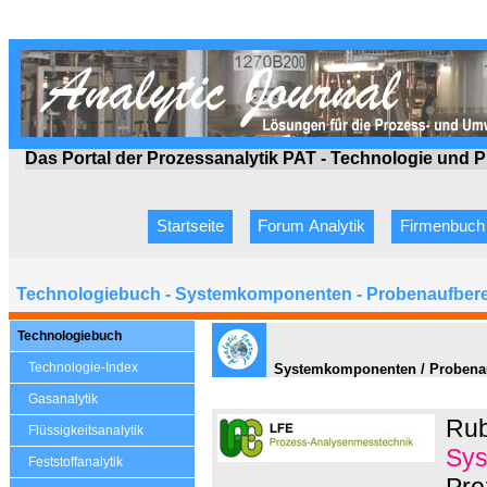
Das Portal der Prozessanalytik PAT - Technologie
und P
Startseite
Forum Analytik
Firmenbuch
Technologiebuch - Systemkomponenten - Probenaufbere
Technologiebuch
Technologie-Index
Systemkomponenten / Probenau
Gasanalytik
Rub
Flüssigkeitsanalytik
Sys
Feststoffanalytik
Pro