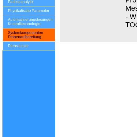
Partikelanalytik
Mes
Physikalische Parameter
- W
Automatisierungslösungen
TOC
Kontrolltechnologie
Systemkomponenten
Probenaufbereitung
Dienstleister