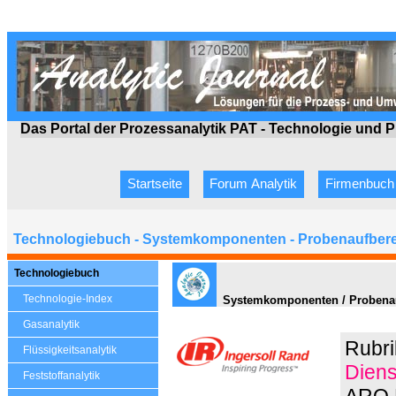
Das Portal der Prozessanalytik PAT - Technologie
und P
Startseite
Forum Analytik
Firmenbuch
Technologiebuch - Systemkomponenten - Probenaufbere
Technologiebuch
Technologie-Index
Systemkomponenten / Probenaufb
Gasanalytik
Rubri
Flüssigkeitsanalytik
Diens
Feststoffanalytik
ARO P