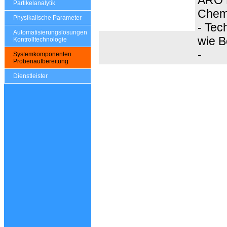
Partikelanalytik
Chemi
Physikalische Parameter
- Tec
Automatisierungslösungen
wie B
Kontrolltechnologie
-
Systemkomponenten
Probenaufbereitung
Dienstleister