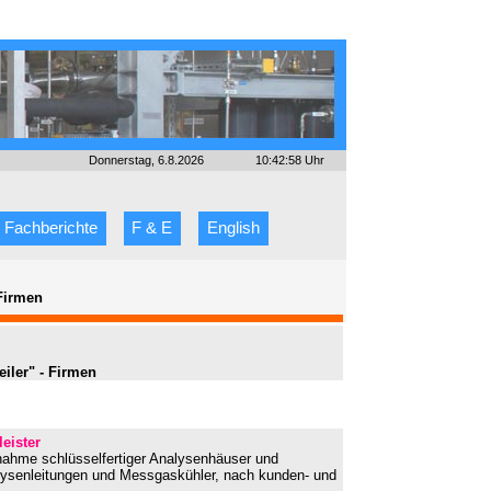
Donnerstag, 6.8.2026
10:42:58 Uhr
Fachberichte
F & E
English
Firmen
iler" - Firmen
leister
bnahme schlüsselfertiger Analysenhäuser und
lysenleitungen und Messgaskühler, nach kunden- und