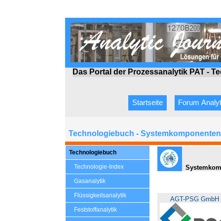
Das Portal der Prozessanalytik PAT - T
Startseite
Forum Analyt
Technologiebuch - Systemkomponenten 
Technologiebuch
Technologie-Index
Systemkompo
Gasanalytik
Flüssigkeitsanalytik
AGT-PSG GmbH 
Feststoffanalytik