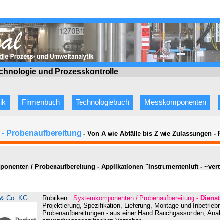
echnologie
und Prozesskontrolle
ik
Firmenbuch
Technologiebuch
Messkomponenten
- Probenaufbereitung
- Von A wie Abfälle bis Z wie Zulassungen
-
nenten / Probenaufbereitung - Applikationen "Instrumentenluft - ~verte
& Co. KG
Rubriken :
Systemkomponenten / Probenaufbereitung
- Dienst
Projektierung, Spezifikation, Lieferung, Montage und Inbetrie
Probenaufbereitungen - aus einer Hand Rauchgassonden, Ana