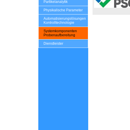
Partikelanalytik
Physikalische Parameter
Automatisierungslösungen
Kontrolltechnologie
Systemkomponenten
Probenaufbereitung
Dienstleister