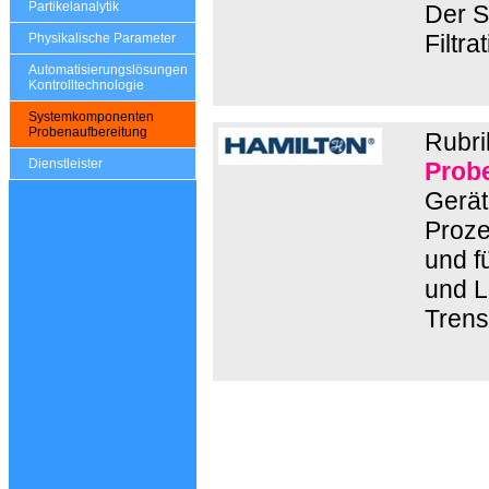
Partikelanalytik
Der S
Filtr
Physikalische Parameter
Automatisierungslösungen
Kontrolltechnologie
Systemkomponenten
Probenaufbereitung
Rubri
Dienstleister
Prob
Gerät
Proze
und f
und L
Trens