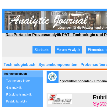
Das Portal der Prozessanalytik PAT - Technologie
und P
Startseite
Forum Analytik
Firmenbuch
Technologiebuch - Systemkomponenten - Probenaufbere
Technologiebuch
Technologie-Index
Systemkomponenten / Probenauf
Gasanalytik
Flüssigkeitsanalytik
Rubri
Feststoffanalytik
Syste