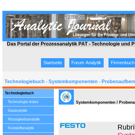
Das Portal der Prozessanalytik PAT - Technologie
und P
Startseite
Forum Analytik
Firmenbuch
Technologiebuch - Systemkomponenten - Probenaufbere
Technologiebuch
Technologie-Index
Systemkomponenten / Probenauf
Gasanalytik
Flüssigkeitsanalytik
Rubri
Feststoffanalytik