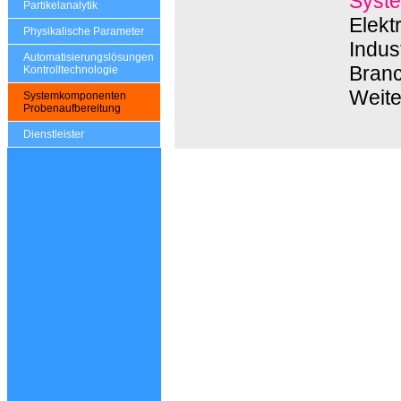
Syste
Partikelanalytik
Elekt
Physikalische Parameter
Indus
Automatisierungslösungen
Branc
Kontrolltechnologie
Weite
Systemkomponenten
Probenaufbereitung
Dienstleister