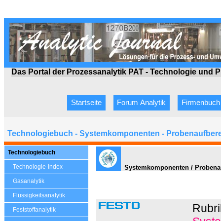
Das Portal der Prozessanalytik PAT - Technologie
und P
Startseite
Forum Analytik
Firmenbuch
Technologiebuch - Systemkomponenten - Probenaufbere
Technologiebuch
Technologie-Index
Systemkomponenten / Probenaufb
Gasanalytik
Flüssigkeitsanalytik
Rubri
Feststoffanalytik