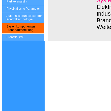
Syste
Partikelanalytik
Elekt
Physikalische Parameter
Indus
Automatisierungslösungen
Branc
Kontrolltechnologie
Weite
Systemkomponenten
Probenaufbereitung
Dienstleister