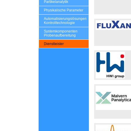
Partikelanalytik
Physikalische Parameter
Automatisierungslösungen
Kontrolltechnologie
Systemkomponenten
Probenaufbereitung
Dienstleister