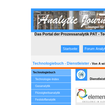
Das Portal der Prozessanalytik PAT - T
Startseite
Forum Analyt
Technologiebuch - Dienstleister
- Von A wi
Technologiebuch
Dienstleist
Technologie-Index
Gasanalytik
Flüssigkeitsanalytik
Feststoffanalytik