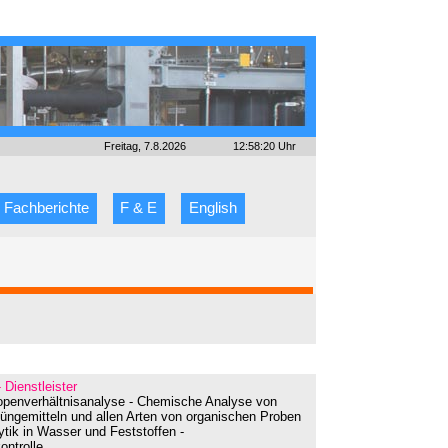
Freitag, 7.8.2026
12:58:20 Uhr
Fachberichte
F & E
English
 Dienstleister
otopenverhältnisanalyse - Chemische Analyse von
üngemitteln und allen Arten von organischen Proben
tik in Wasser und Feststoffen -
ontrolle