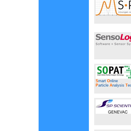
S
mart
O
nline
P
article
A
nalysis
T
e