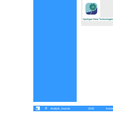
©
Analytic Journal
2026
Konta