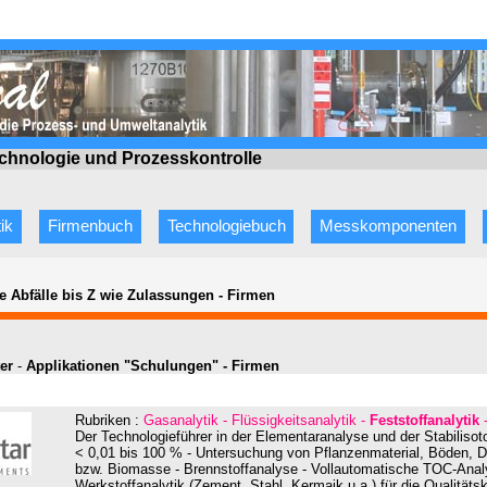
echnologie
und Prozesskontrolle
ik
Firmenbuch
Technologiebuch
Messkomponenten
e Abfälle bis Z wie Zulassungen
-
Firmen
er
-
Applikationen "Schulungen" - Firmen
Rubriken :
Gasanalytik - Flüssigkeitsanalytik -
Feststoffanalytik
-
Der Technologieführer in der Elementaranalyse und der Stabilis
< 0,01 bis 100 % - Untersuchung von Pflanzenmaterial, Böden, D
bzw. Biomasse - Brennstoffanalyse - Vollautomatische TOC-Analy
Werkstoffanalytik (Zement, Stahl, Kermaik u.a.) für die Qualitätsk