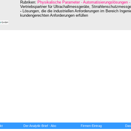
Rubriken:
Physikalische Parameter - Automatisierungslösungen 
Vertriebspartner für Ultrachallmessgeräte, Strrahlenschutzmess
-
Lösungen, die die industriellen Anforderungen im Bereich Ingen
kundengerechten Anforderungen erfüllen
kt
Der Analytik-Brief - Abo
Firmen-Eintrag
Das 