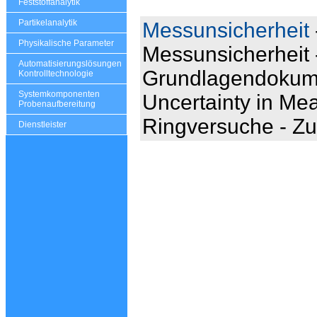
Feststoffanalytik
Partikelanalytik
Messunsicherheit
Physikalische Parameter
Messunsicherheit
Automatisierungslösungen
Grundlagendokume
Kontrolltechnologie
Systemkomponenten
Uncertainty in M
Probenaufbereitung
Ringversuche - Zu
Dienstleister