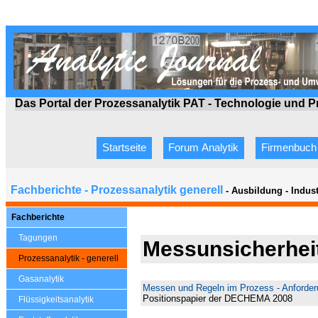
Das Portal der Prozessanalytik PAT - Technologie
und P
Startseite
Forum Analytik
Firmenbuch
Fachberichte - Prozessanalytik generell
- Ausbildung - Indus
Fachberichte
Tagungen
Messunsicherhei
Prozessanalytik - generell
Gasanalytik
Messen und Regeln im Prozess - Anforde
Positionspapier der DECHEMA 2008
Flüssigkeitsanalytik