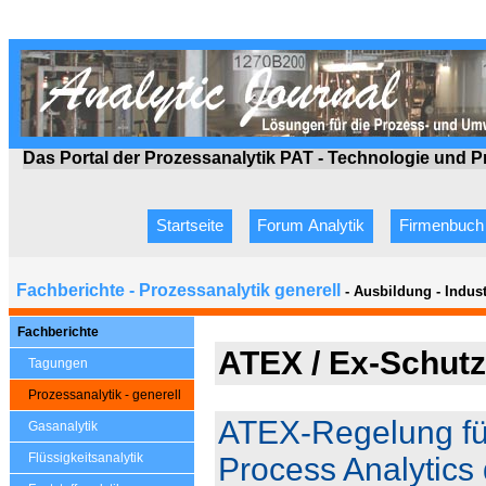
Das Portal der Prozessanalytik PAT - Technologie
und P
Startseite
Forum Analytik
Firmenbuch
Fachberichte - Prozessanalytik generell
- Ausbildung - Indus
Fachberichte
ATEX / Ex-Schutz
Tagungen
Prozessanalytik - generell
ATEX-Regelung fü
Gasanalytik
Flüssigkeitsanalytik
Process Analytics