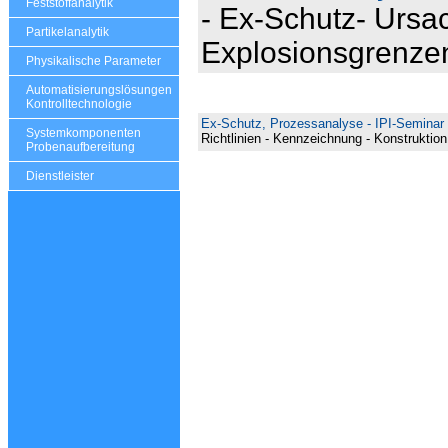
Feststoffanalytik
- Ex-Schutz- Ursa
Partikelanalytik
Explosionsgrenzen
Physikalische Parameter
Automatisierungslösungen
Kontrolltechnologie
Ex-Schutz, Prozessanalyse - IPI-Seminar
Systemkomponenten
Richtlinien - Kennzeichnung - Konstruktio
Probenaufbereitung
Dienstleister